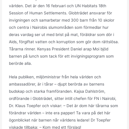
världen. Det är den 16 februari och UN Habitats 18th
Session of Human Settlements. Globträdet ansvarar för
invigningen och samarbetar med 300 barn från 10 skolor
och centra i Nairobis slumområden som förmedlar hur
deras vardag ser ut med brist på mat, föräldrar som dör i
Aids, förgiftat vatten och korruption som gör dom rättslösa.
Tårarna rinner. Kenyas President Daniel arap Moi bjöd
barnen på lunch som tack för ett invigningsprogram som
berörde alla.
Hela publiken, miljöministrar från hela världen och
ambassadörer, är i tårar – djupt berörda av barnens
budskap och starka framföranden. Kajsa Dahlström,
ordförande i Globträdet, sitter intill chefen för FN i Nairobi,
Dr. Klaus Toepfer och viskar: – Det är dom här tårarna som
förändrar världen – inte era papper! Ta vara på det här
ögonblicket när barnen når världens ledare! Dr Toepfer
viskade tillbaka: – Kom med ett förslag!