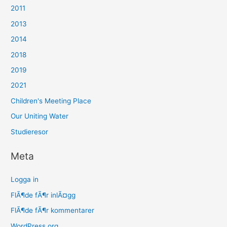
2011
2013
2014
2018
2019
2021
Children's Meeting Place
Our Uniting Water
Studieresor
Meta
Logga in
FlÃ¶de fÃ¶r inlÃ¤gg
FlÃ¶de fÃ¶r kommentarer
WordPress.org