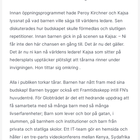
Innan öppningsprogrammet hade Peroy Kirchner och Kajsa
lyssnat på vad barnen ville säga till världens ledare. Sen
diskuterades hur budskapet skulle förmedlas och slutligen
repetitioner. Innan barnen gick in på scenen sa Kajsa: – Ni
får inte den här chansen en gång till. Det är nu det gäller.
Det är nu ni kan nå världens ledare! Kajsa som sitter på
hedersplats upptäcker plötsligt att tårarna rinner under
invigningen. Hon tittar sig omkring .
Alla i publiken torkar tårar. Barnen har nått fram med sina
budskap! Barnen bygger också ett Framtidsskepp intill FN’s
huvudentré. För Globträdet är det ett hedrande uppdrag att
få samarbeta med så många barn med så många
livserfarenheter; Barn som lever och bor på gatan, i
slummen, på barnhem och institutioner och barn från
privata och statliga skolor. Ett IT-team gör en hemsida och
håller i en tre-parts videokonferens mellan Kenya, Sydafrika